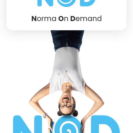
N
orma
O
n
D
emand