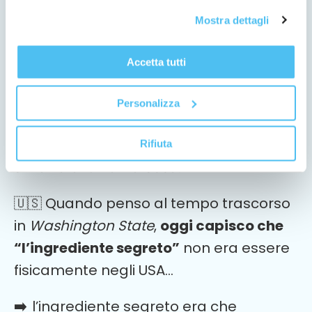
Mostra dettagli
➡️
Sicuramente, alla fine della tua
esperienza
in the UK
, il tuo inglese non
Accetta tutti
sarà migliorato.
Personalizza
➡️
Quindi, come puoi vedere, la
soluzione non è ESSERE all’estero…
Rifiuta
si tratta di un’altra cosa.
🇺🇸
Quando penso al tempo trascorso
in
Washington State
,
oggi capisco che
“l’ingrediente segreto”
non era essere
fisicamente negli USA…
➡️
l’ingrediente segreto era che