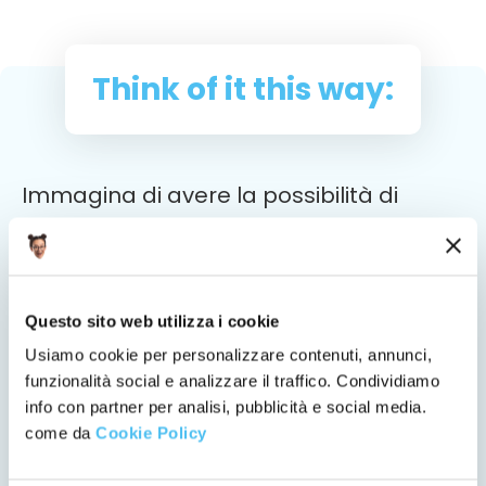
Think of it this way:
Immagina di avere la possibilità di
andare a vivere a Londra per 6-12 mesi
ma quando sei lì, vai a lavorare in un
ristorante italiano e affitti la stanza da
Questo sito web utilizza i cookie
una famiglia italiana, come spesso
Usiamo cookie per personalizzare contenuti, annunci,
fanno gli italiani che vanno all’estero
funzionalità social e analizzare il traffico. Condividiamo
perché è obiettivamente è più
info con partner per analisi, pubblicità e social media.
comforting
essere accolti in un
come da
Cookie Policy
ambiente familiare.