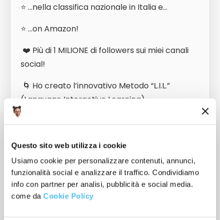
⭐ …nella classifica nazionale in Italia e…
⭐ …on Amazon!
❤️ Più di 1 MILIONE di followers sui miei canali
social!
🌀 Ho creato l’innovativo Metodo “L.I.L.”
(Language Interactive Learning)
Devi sapere che, fin dagli inizi della mia
carriera di teacher, ho cercato una
Questo sito web utilizza i cookie
soluzione a questo problema dei miei
Usiamo cookie per personalizzare contenuti, annunci,
funzionalità social e analizzare il traffico. Condividiamo
studenti…
info con partner per analisi, pubblicità e social media.
come da
Cookie Policy
Se conosco e parlo così bene l’inglese,