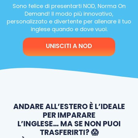
Sono felice di presentarti NOD, Norma On
Demand! Il modo più innovativo,
personalizzato e divertente per allenare il tuo
inglese quando e dove vuoi.
UNISCITI A NOD
ANDARE ALL’ESTERO È L’IDEALE
PER IMPARARE
L’INGLESE… MA SE NON PUOI
TRASFERIRTI? 😱